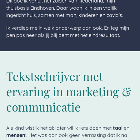
Dit doe ik vanuit het zuiden van Nederland, mijn
thuisbasis Eindhoven. Daar woon ik in een vrolijk
ingericht huis, samen met man, kinderen en cavia's.
Ik verdiep me in welk onderwerp dan ook. En leg mijn
pen pas neer als jij blij bent met het eindresultaat.
Tekstschrijver met
ervaring in marketing &
communicatie
Als kind wist ik het al: later wil ik 'iets doen met
taal
en
mensen
'. Het was dan ook geen verrassing dat ik na